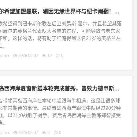
霍尔希望加盟曼联，曝因无缘世界杯与纽卡闹翻！转会费至少5000万
联希望得到纽卡斯尔联左后卫刘易斯·霍尔，并且希望其落
图赫尔的英格兰代表队大名单的过程，可能导致与老东家
不和。这样的话，将有助于红魔得到这名21岁的英格兰左
...
admin
2026-08-07
10
0
青岛西海岸夏窗新援本轮完成首秀，曾效力德甲斯图加特，值得期待
智带领青岛西海岸在本轮中超跟海牛相遇，这是让很多球
都非常期待的事情。最终青岛西海岸跟海牛队经过90分钟
战，以2比0战胜了对手。赛后青岛西海岸主教练郑智接受
...
admin
2026-08-07
9
0