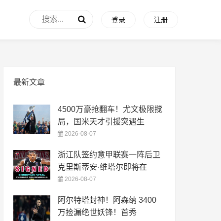
登录
注册
最新文章
4500万豪抢翻车！尤文极限搅
局，国米天才引援突遇生
2026-08-07
浙江队签约意甲联赛一阵后卫
克里斯蒂安·维塔尔即将在
2026-08-07
阿尔特塔封神！阿森纳 3400
万捡漏绝世妖锋！首秀