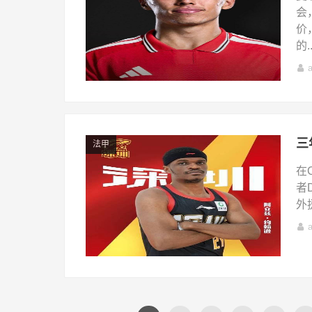
会
价
的..
法甲
在
者
外