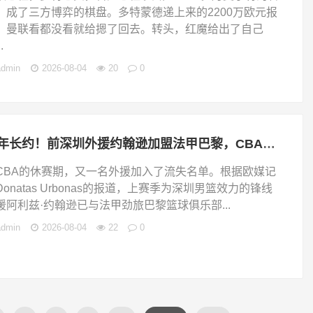
，成了三方博弈的棋盘。多特蒙德递上来的2200万欧元报
，曼联看都没看就给摁了回去。转头，红魔给出了自己
.
admin
2026-08-04
20
0
三年长约！前深圳外援约翰逊加盟法甲巴黎，CBA再遭实用内线流失！
CBA的休赛期，又一名外援加入了流失名单。根据欧媒记
Donatas Urbonas的报道，上赛季为深圳男篮效力的锋线
援阿利兹·约翰逊已与法甲劲旅巴黎篮球俱乐部...
admin
2026-08-04
22
0