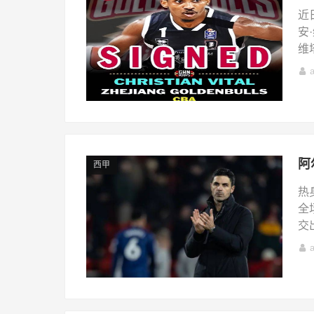
近
安
维
西甲
热
全
交