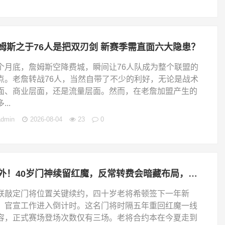
姆斯之于76人是把双刃剑 新赛季需直面六大隐患？
个月底，詹姆斯空降费城，瞬间让76人队成为整个联盟的
点。老詹转战76人，当然自带了不少的利好，无论是战术
面、商业层面，还是流量层面。然而，在老詹加盟产生的
...
admin
2026-08-04
23
0
意外！40岁门神续留红魔，反常转费会暗藏布局，曼联门将架构暗藏大变？
联敲定门将位置关键续约，四十岁老将希顿签下一年新
，官宣工作进入倒计时。这名门将时隔五年重回红魔一线
容，正式赛场登场次数仅有三场。老将合约本在今夏走到