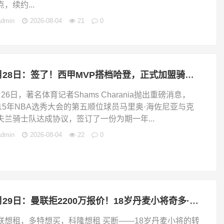
，续约...
admin
2026-08-04
21
0
7月28日：签了！西甲MVP搭档哈登，正式加盟骑士！
月26日，著名体育记者Shams Charania抛出重磅消息，
015年NBA选秀大会的第五顺位球员马里奥·海佐尼亚与克
夫兰骑士队达成协议，签订了一份为期一年...
admin
2026-08-04
22
0
7月29日：曼联拒2200万报价！18岁丹麦小将奇多·奥比德甲练级三方博弈
联想租，多特想买，科隆想租 买断——18岁丹麦小将的转