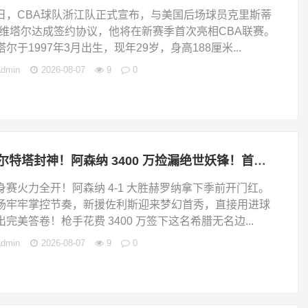
日，CBA球队浙江队正式宣布，与美国后场球员克里斯蒂
·维塔尔达成签约协议，他将在新赛季首次亮相CBA联赛。
塔尔于1997年3月出生，现年29岁，身高188厘米...
admin
2026-08-07
9
0
阿尔特塔封神！阿森纳 3400 万捡漏绝世妖锋！首秀打爆西甲劲旅
身赛火力全开！阿森纳 4-1 大胜赫罗纳拿下季前开门红。
场牢牢掌控节奏，新援佐利斯迎来梦幻首秀，直接用进球
出完美答卷！枪手花费 3400 万签下这名希腊无名边...
admin
2026-08-07
9
0