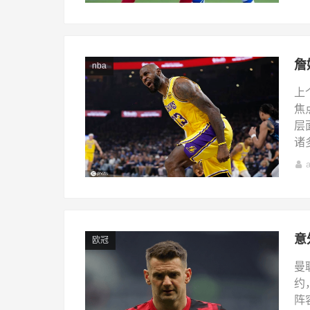
詹
nba
上
焦
层
诸多
欧冠
曼
约
阵