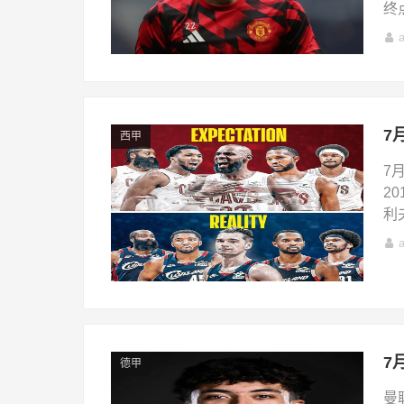
终点
西甲
7
2
利
德甲
曼