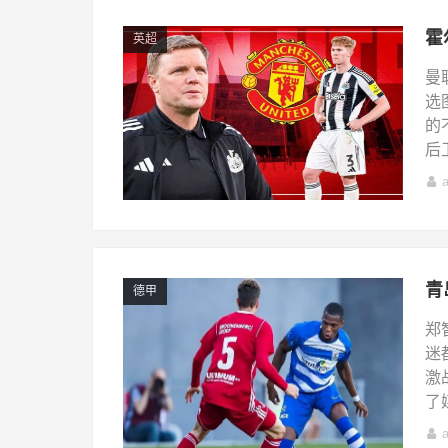
英超
曼
选
的
后卫
德甲
郑
迷
激
了媒