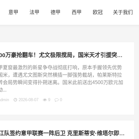
意甲
法甲
德甲
西甲
欧冠
关于我们
4500万豪抢翻车！尤文极限搅局，国米天才引援突遇生死变数！
甲夏窗最激烈的新星争夺战彻底打响，原本手握领先优势
国米，遭遇尤文图斯突然横插一脚强势截胡，帕莱斯特拉
转会局势瞬间变得扑朔迷离。国米此前送出4500万欧元加
...
admin
2026-08-07
9
0
浙江队签约意甲联赛一阵后卫 克里斯蒂安·维塔尔即将在CBA登场