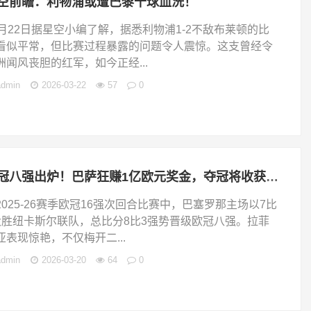
空前瞻：利物浦或遭巴黎十球血洗！
3月22日据星空小编了解，据悉利物浦1-2不敌布莱顿的比
看似平常，但比赛过程暴露的问题令人震惊。这支曾经令
洲闻风丧胆的红军，如今正经...
admin
2026-03-22
57
0
欧冠八强出炉！巴萨狂赚1亿欧元奖金，夺冠将收获超14亿
2025-26赛季欧冠16强次回合比赛中，巴塞罗那主场以7比
大胜纽卡斯尔联队，总比分8比3强势晋级欧冠八强。拉菲
亚表现惊艳，不仅梅开二...
admin
2026-03-20
64
0