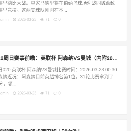
德里德比大战。皇家马德里将在伯纳乌球场迎战同城劲敌
德里竞技。这两支球队刚刚在本...
admin
2026-03-23
71
0
3/22周日赛事前瞻：英联杯 阿森纳VS曼城（内附20场预测）
020 英联杯 阿森纳VS曼城比赛时间：2026-03-23 00:30
森纳近况：阿森纳目前英超排名第1位，31轮比赛拿到了
分，领...
admin
2026-03-23
71
0