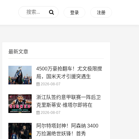
登录
注册
最新文章
4500万豪抢翻车！尤文极限搅
局，国米天才引援突遇生
2026-08-07
浙江队签约意甲联赛一阵后卫
克里斯蒂安·维塔尔即将在
2026-08-07
阿尔特塔封神！阿森纳 3400
万捡漏绝世妖锋！首秀