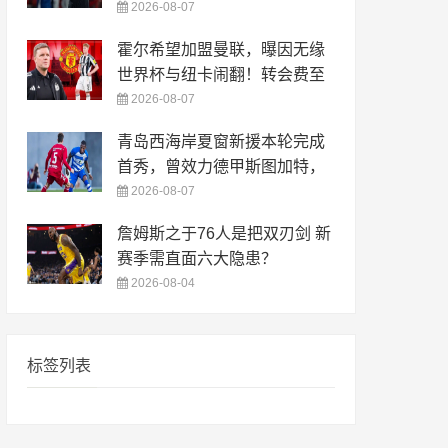
2026-08-07
霍尔希望加盟曼联，曝因无缘
世界杯与纽卡闹翻！转会费至
2026-08-07
青岛西海岸夏窗新援本轮完成
首秀，曾效力德甲斯图加特，
2026-08-07
詹姆斯之于76人是把双刃剑 新
赛季需直面六大隐患？
2026-08-04
标签列表