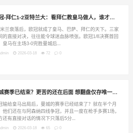
欧冠-拜仁1-2亚特兰大：看拜仁教皇马做人，谁才是真正的冠军之师|前瞻
C米兰衰落后，欧冠就成了皇马、巴萨、拜仁的天下。三家
间的直接对决，往往能令球迷血脉喷张。欧冠1/8决赛首回
，皇马在主场3-0完胜曼城后...
admin
2026-03-18
72
0
曼城赛季已结束？更苦的还在后面 想翻盘仅存唯一机会
冠输给皇马出局后，曼城的赛季已经结束了？就在半个月
，他们还在与阿森纳四线争冠，并且一度在枪手多赛1场，
方还有直接对话的情况下只落后5分...
admin
2026-03-18
65
0