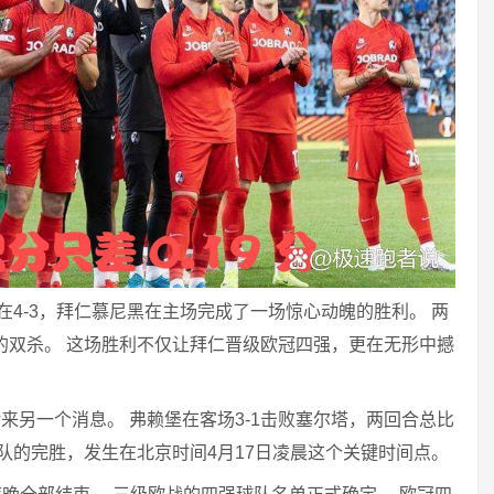
在4-3，拜仁慕尼黑在主场完成了一场惊心动魄的胜利。 两
里的双杀。 这场胜利不仅让拜仁晋级欧冠四强，更在无形中撼
来另一个消息。 弗赖堡在客场3-1击败塞尔塔，两回合总比
球队的完胜，发生在北京时间4月17日凌晨这个关键时间点。