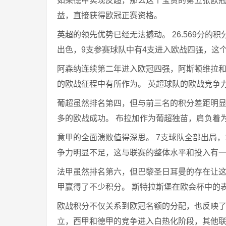
如果德甲实现反超，那么这个宝贵的第五张欧冠
益，直接获得欧冠正赛资格。
英超的领先优势已经无法撼动。 26.569分
出色，9支参赛球队中有4支进入欧战四强，这
阿森纳连续第二年进入欧冠四强，阿斯顿维拉
的欧战征程中有所作为。 英超球队的欧战竞争
葡超虽然排名第四，但与前三名的积分差距明显。
多的欧战成功。 布拉加作为葡超独苗，肩负着
意甲的全面溃败值得深思。 7支球队全部出局，1
争力明显不足，这与联赛的整体水平和投入有
法甲虽然排名第六，但巴黎圣日耳曼的存在让这
甲赢得了不少积分。 斯特拉斯堡在欧会杯中的
欧战积分不仅关系到欧冠名额的分配，也反映了
立，西甲和德甲的竞争进入白热化阶段，其他