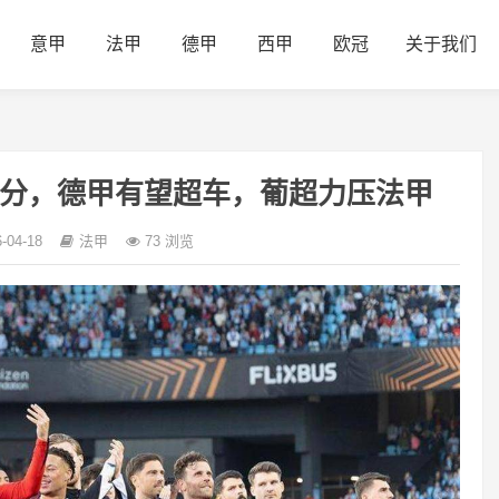
意甲
法甲
德甲
西甲
欧冠
关于我们
19分，德甲有望超车，葡超力压法甲
-04-18
法甲
73 浏览