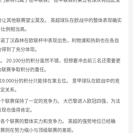
门票将归属于德甲联赛。 德甲联赛的第五名球队将因此受
的积分让其他联赛望尘莫及。 英超球队在欧战中的整体表现确实
个比例相当高。
和诺丁汉森林在欧联杯中表现出色，利物浦和热刺也在各自
力得到了充分体现。
 20.100分的积分虽然不错，但想要冲击前三名还需要更
为联赛争取积分的重任。
9.000分的积分只能排在第五位。 意甲球队在欧战中的竞
一定关系。
个联赛保持了一定的竞争力。 大巴黎进入欧冠四强，为法
表现也值得肯定。
各个联赛的整体实力和竞争力。 英超的强势地位已经确
联赛则在努力缩小与顶级联赛的差距。