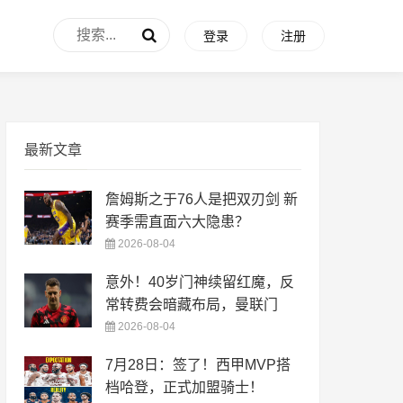
登录
注册
最新文章
詹姆斯之于76人是把双刃剑 新
赛季需直面六大隐患？
2026-08-04
意外！40岁门神续留红魔，反
常转费会暗藏布局，曼联门
2026-08-04
7月28日：签了！西甲MVP搭
档哈登，正式加盟骑士！