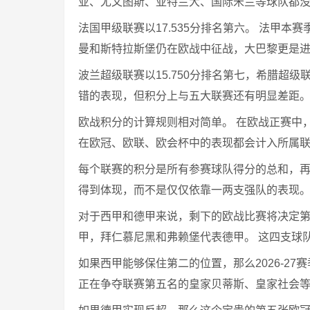
亚、尤文图斯、亚特兰大、国际米兰等球队都没
法国甲级联赛以17.535分排名第六。 法甲本
曼和斯特拉斯堡仍在欧战中征战，大巴黎更是
波兰超级联赛以15.750分排名第七，希腊超级
错的表现，但积分上与五大联赛还有明显差距
欧战积分的计算规则相对简单。 在欧战正赛中，
在欧冠、欧联、欧会杯中的表现都会计入所属
每个联赛的积分是所有参赛球队得分的总和，再
得到体现，而不是仅仅依靠一两支强队的表现
对于西甲和德甲来说，剩下的欧战比赛将决定第
甲，拜仁慕尼黑和弗赖堡代表德甲。 这四支球
如果西甲能够保住第二的位置，那么2026-2
正在争夺联赛第五名的皇家贝蒂斯、皇家社会