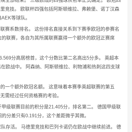
这个夜晚全部结束。 三级欧战的四强球队名单正式确定。 欧冠四
里竞技。 欧联杯四强包括阿斯顿维拉、弗赖堡、诺丁汉森
AEK等球队。
联赛系数排名。 这份排名直接关系到下赛季欧冠的参赛名
位的联赛，各自为其所属联赛赢得一个额外的欧冠正赛席
.569分高居榜首，这个分数比第二名高出5分多。 英超本
活在欧战中。 阿森纳、阿斯顿维拉、利物浦和热刺这四支球
的一个额外欧冠名额。 这意味着本赛季英超联赛的第五
，无需经过任何资格赛的考验。
甲级联赛目前的积分是21.405分，排名第二。 德国甲级联
间的分差只有0.191分，这个差距微乎其微。
队存活。 马德里竞技和巴列卡诺仍在欧战中继续前进。 德