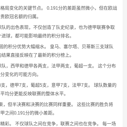
局变化的关键节点。 0.191分的差距虽然微小，但在欧战
宝贵欧冠名额的归属。
球队的出色表现，不仅创造了队史纪录，也为德甲联赛争取
个进球，都可能影响最终的积分排名。
稳固的积分优势大幅缩水。 皇马、塞尔塔、贝蒂斯三支球队
的结果直接反映在了最新的积分榜上。
球队，西甲和德甲各两支，法甲两支，葡超一支。 这个分布
积分变化的可能方向。
支，德甲7支，葡超5支，意甲7支，法甲7支。 球队数量的
的平均分更能反映联赛的整体水平。
结束，但半决赛和决赛的比赛同样重要。 这些比赛的胜负将
之间0.191分的微小差距。
精彩。 不仅球队之间在竞争，联赛之间也在竞争。 每一场