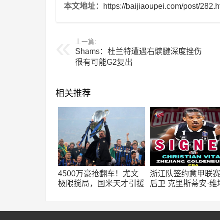
本文地址：
https://baijiaoupei.com/post/282.h
上一篇:
Shams：杜兰特遭遇右髌腱深度挫伤
很有可能G2复出
相关推荐
4500万豪抢翻车！尤文
浙江队签约意甲联
极限搅局，国米天才引援
后卫 克里斯蒂安·维
突遇生死变数！
即将在CBA登场