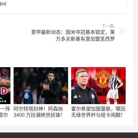
tml
下一篇:
意甲最新动态：国米夺冠基本锁定，莱
万多夫斯基有意加盟圣西罗
赛一阵
阿尔特塔封神！阿森纳
霍尔希望加盟曼联，曝因
塔尔
3400 万捡漏绝世妖锋！
无缘世界杯与纽卡闹翻！
首秀打爆西甲劲旅
转会费至少5000万