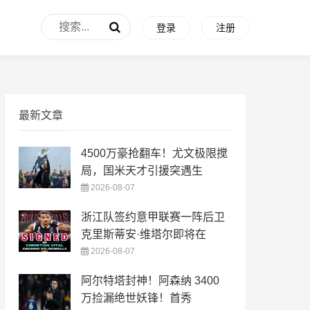
登录
注册
最新文章
4500万豪抢翻车！尤文极限搅
局，国米天才引援突遇生
2026-08-07
浙江队签约意甲联赛一阵后卫
克里斯蒂安·维塔尔即将在
2026-08-07
阿尔特塔封神！阿森纳 3400
万捡漏绝世妖锋！首秀