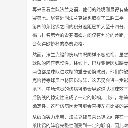
再来看看主队法兰克福，他们的处境则显得有
赛第七。尽管近期法兰克福也取得了二胜二平
第四的莱比锡之间的积分差距已扩大至十四分
福与排名第六的霍芬海姆之间仅有九分的差距
会获得欧协杯的参赛资格。
然而，法兰克福的伤病情况同样不容忽视。虽
球队的阵容完整性。锋线上，巴舒亚伊因脚踝
两位都是球队进攻端的重要轮换球员，他们的
克哈特等球员也将因伤缺阵，这无疑会进一步
系下，中场球员的伤病可能会导致球队控球效
后防线的稳定性造成了一定的影响。此外，格
确定性，这些伤病因素可能会直接左右比赛的
从纸面实力来看，法兰克福与莱比锡之间存在
莱比锡的阵容完整性则受到一定的影响，因此