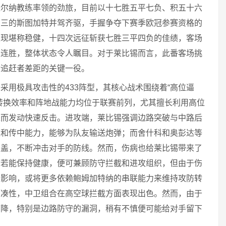
维尔纳教练率领的劲旅，目前以十七胜五平七负、积五十六
第三的斯图加特并驾齐驱，手握争夺下赛季欧冠参赛资格的
表现堪称稳健，十四次远征斩获七胜三平四负的佳绩，客场
三连胜，整体状态令人瞩目。对于莱比锡而言，此番客场挑
后追赶者差距的关键一役。
采用极具攻击性的433阵型，其核心战术围绕着“高位逼
转换效率和阵地战能力均位于联赛前列，尤其擅长利用高位
进而发动快速反击。进攻端，莱比锡强调边路突破与中路后
破和传中能力，能够为队友输送炮弹；而舍什科和奥彭达等
覆盖，不断冲击对手的防线。然而，伤病也给莱比锡带来了
合若能保持健康，便可兼顾防守拦截和进攻组织，但由于伤
到影响，或将更多依赖鲍姆加特纳的串联能力来维持攻防转
紧凑性，中卫组合在高空球拦截方面表现出色。然而，由于
下降，特别是边路防守的漏洞，稍有不慎便可能给对手留下