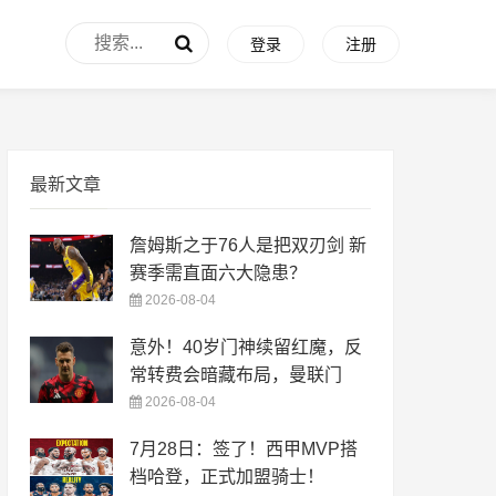
登录
注册
最新文章
詹姆斯之于76人是把双刃剑 新
赛季需直面六大隐患？
2026-08-04
意外！40岁门神续留红魔，反
常转费会暗藏布局，曼联门
2026-08-04
7月28日：签了！西甲MVP搭
档哈登，正式加盟骑士！