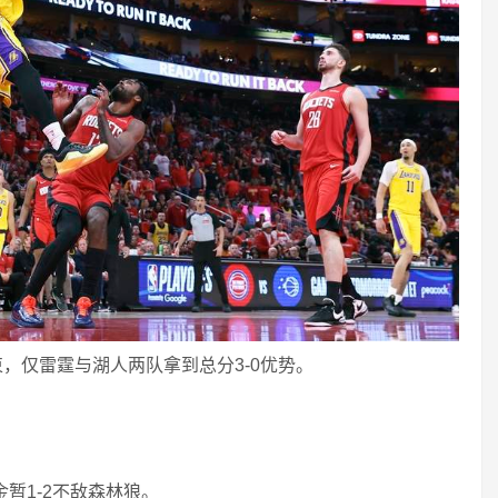
束，仅雷霆与湖人两队拿到总分3-0优势。
暂1-2不敌森林狼。