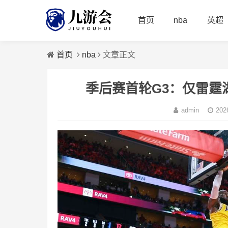
首页
nba
英超
首页
nba
文章正文
季后赛首轮G3：仅雷霆湖
admin
202