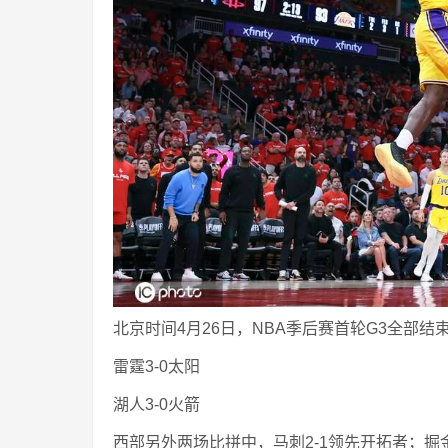
北京时间4月26日，NBA季后赛首轮G3全部结
雷霆3-0太阳
湖人3-0火箭
西部另外两场比拼中，马刺2-1领先开拓者；掘金