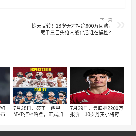
下一篇:
惊天反转！18岁天才拒绝800万回购，
意甲三巨头抢人战背后谁在操控？
留红
7月28日：签了！西甲
7月29日：曼联拒2200万
藏布
MVP搭档哈登，正式加
报价！18岁丹麦小将奇
暗藏大
盟骑士！
多·奥比德甲练级三方博
弈