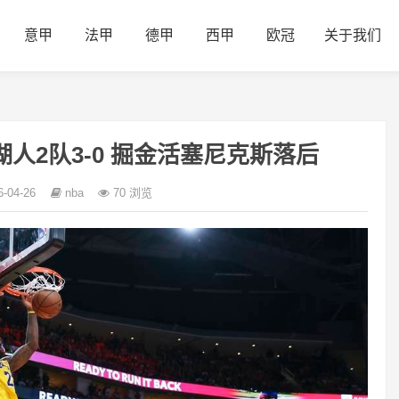
意甲
法甲
德甲
西甲
欧冠
关于我们
人2队3-0 掘金活塞尼克斯落后
6-04-26
nba
70 浏览