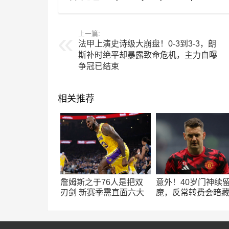
上一篇:
法甲上演史诗级大崩盘！0-3到3-3，朗
斯补时绝平却暴露致命危机，主力自曝
争冠已结束
相关推荐
詹姆斯之于76人是把双
意外！40岁门神续
刃剑 新赛季需直面六大
魔，反常转费会暗
隐患？
局，曼联门将架构
变？