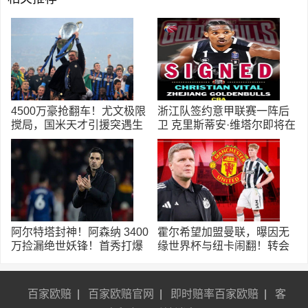
4500万豪抢翻车！尤文极限
浙江队签约意甲联赛一阵后
搅局，国米天才引援突遇生
卫 克里斯蒂安·维塔尔即将在
死变数！
CBA登场
阿尔特塔封神！阿森纳 3400
霍尔希望加盟曼联，曝因无
万捡漏绝世妖锋！首秀打爆
缘世界杯与纽卡闹翻！转会
西甲劲旅
费至少5000万
百家欧赔
|
百家欧赔官网
|
即时赔率百家欧赔
|
客