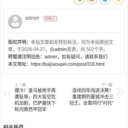
admin
创始人
版权声明：
本站文章如无特别标注，均为本站原创文
章，于2026-04-27，由
admin
发表，共 502个字。
转载请注明出处：
admin，如有疑问，请联系我们
本文地址：
https://baijiaoupei.com/post/316.html
上一篇:
下一篇:
爆冷！皇马被绝平再
连续四年闯进决赛！
遭耻辱，四大皆空危
重建期的曼城冲击三
机加剧，巴萨最快下
冠王，全靠同行“衬托”
轮问鼎西甲冠军
相关推荐