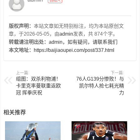
创始人
版权声明：
本站文章如无特别标注，均为本站原创文
章，于2026-05-05，由
admin
发表，共 874个字。
转载请注明出处：
admin，如有疑问，请联系我们
本文地址：
https://baijiaoupei.com/post/337.html
上一篇:
下一篇:
组图：双杀利物浦！
76人G139分惨败！与
卡里克率曼联重返欧
凯尔特人抢七耗光精
冠 挥拳庆祝
力
相关推荐