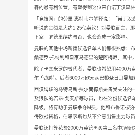
森的最有利位置，有望得到这位来自诺丁汉森
「竞技网」的劳里·惠特韦尔解释说：「诺丁汉
听说的金额是大约1.25亿英镑！对曼联而言
下家，罗德里续约与否，也会造成一定影响。
曼联的其他中场新援候选名单人们都很熟悉：布
桑德罗·托纳利和皇家马德里的楚阿梅尼。其中
除了卡塞米罗的替代者，曼联也希望用4000
尔·乌加特。后者6000万欧元从巴黎圣日耳曼
西汉姆联的马特乌斯·费尔南德斯是备受关注的
及狼队的若昂·戈麦斯等球员，也在这份候选名
降级，将有助于曼联争夺M费，他和布鲁诺·费
得欧战资格，伯恩茅斯也从不介意出售主力球
曼联还打算花费2000万英镑再买第三名中场